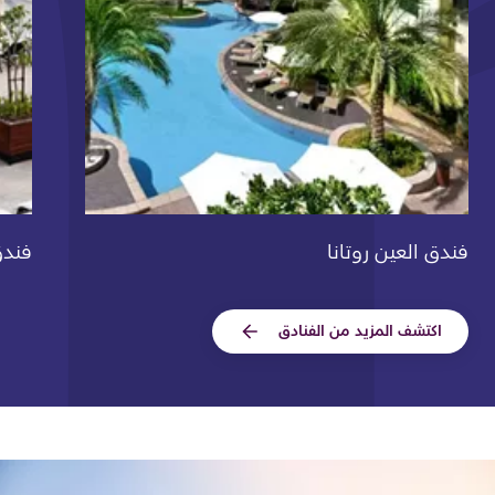
فندق العين روتانا
فندق
اكتشف المزيد من الفنادق