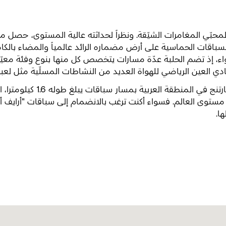
 لمحبّي المغامرات الشيّقة. ونظراً لحداثته عالية المستوى، حصل
السباقات الحماسية على أرض مضماره الرائد عالمياً والمضاء بال
، إذ تضم الحلبة عدّة مسارات يتخصص كل منها بنوع وفئة معيّنة 
ي العين الرياضي للهواة العديد من النشاطات المسلّية مثل لعبة ال
ويستضيف مسار سباقات العين، ا
مستوى العالم. فسواء أكنت ترغب بالانضمام إلى سباقات "أرايف أ
ا.