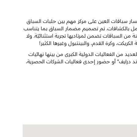
 مسار سباقات العين على مركز مهم بين حلبات السباق
كامل بالكشافات. تم تصميم مضمار السباق بما يتناسب
من السباقات تضمن لمرتاديها تجربة استثنائيّة. ولا
كريكت، وكرة القدم، والبينتبول وغيرها الكثير!
لذي يعتبر أكبر حلبة كارتنج في المنطقة العربية بمسار سباقات يبلغ طوله 1.6 كيلومترا، العديد من الفعاليات الدولية الكبرى من بينها نهائيات
ند درايف" أو حضور إحدى فعاليات الشركات الحصرية،