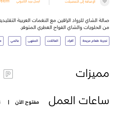
الإضافة إلى التفضيلات
ارسل بريد الكتروني
7610111
صالة الشاي للرواد الراقين مع النغمات العربية التق
من الحلويات والشاي الفواح العطري المتوفر.
تجربة طعام مريحة
أفراد
العائلات
المقهى
عالمي
من 1 إلى
مميزات
ساعات العمل
مفتوح الآن
|
نع