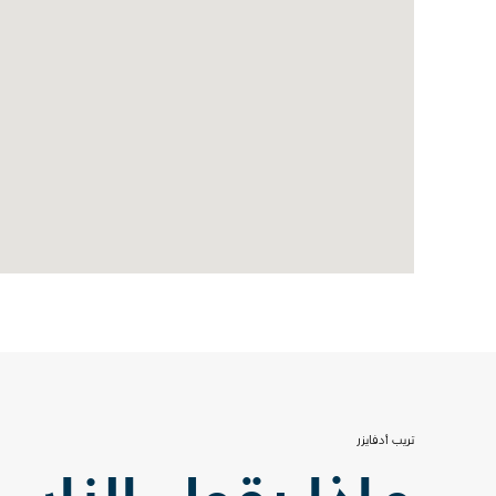
تريب أدفايزر