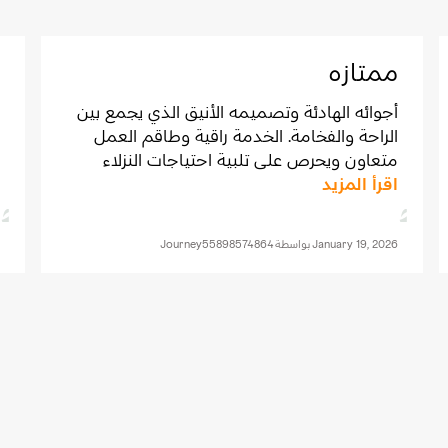
ممتازه
‪أجوائه الهادئة وتصميمه الأنيق الذي يجمع بين
الراحة والفخامة. الخدمة راقية وطاقم العمل
متعاون ويحرص على تلبية احتياجات النزلاء
اقرأ المزيد
بسرعة واحترافية. الغرف مريحة ونظيفة، وتوفر
إطلالات جميلة تضيف لتجربة...‬
January 19, 2026
بواسطة
Journey55898574864