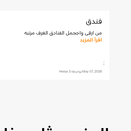
فندق
من ارقى واججمل الفنادق الغرف مرتبه
اقرأ المزيد
May 07, 2026
بواسطة
Hessa S