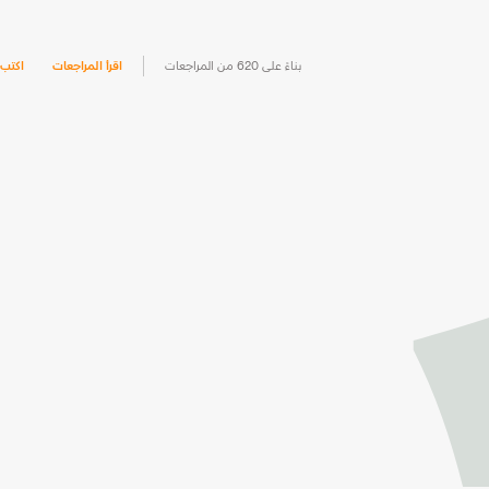
بناءً على 620 من المراجعات
اقرأ المراجعات
اكتب 