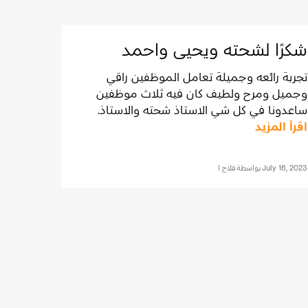
شكرًا لشحته ويحيى واحمد
‪تجربة رائعه وجميلة تعامل الموظفين راقي
وجميل ومرح ولطيف كان فيه ثلاث موظفين
ساعدونا في كل شي الاستاذ شحته والاستاذ.
اقرأ المزيد
احمد والاستاذ يحيى كلهم تعاملهم كان رائع
ودائمًا مبتسمين اتمنى ان اقابلهم مره ثانيه...‬
July 16, 2023
بواسطة
فلاح ا