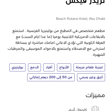
تريدر فيكس
Beach Rotana Hotel, Abu Dhabi
مطعم متخصص في المطبخ من بولينيزيا الفرنسية . استمتع
بالايقاعات الامريكية اللاتينية يوميا (ما عدا ايام السبت) مع
الفرقة الكوبية التي تؤدي الاغاني امامك مباشرة او ببساطة
استرخي مع الاصدقاء واستمتع بالاجواء، الموسيقى والمرطبات
الشهيرة.
تجربة طعام مريحة
الأزواج
أفراد
الدمج
بولينيزي
أنيق وغير رسمي
من 50 إلى 200 درهم إماراتي
مميزات
كاجوال أنيق