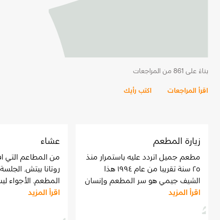
بناءً على 861 من المراجعات
اقرأ المراجعات
اكتب رأيك
زيارة المطعم
عشاء
مطعم جميل اتردد عليه باستمرار منذ
من المطاعم التي ا
٢٥ سنة تقريبا من عام ١٩٩٤ هذا
روتانا بيتش. الجلس
الشيف جيمي هو سر المطعم وإنسان
المطعم. الأجواء لي
اقرأ المزيد
لطيف ومحترم ويحترم الزباءن
اقرأ المزيد
جيدة. قسم اخر لل
باستمرار اعجبني الاكل راقي جدا
واسعارها مناسبة للجودة الطعام