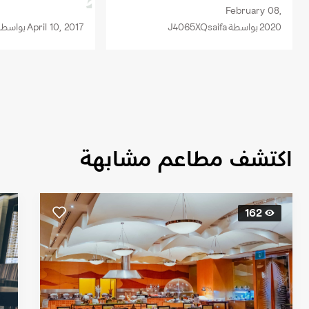
February 08,
2020
بواسطة
J4065XQsaifa
April 10, 2017
بواسطة
اكتشف مطاعم مشابهة
162