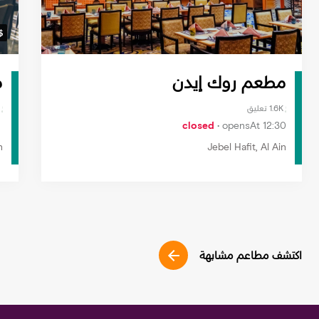
مطعم روك إيدن
م
1.6K تعليق
closed
opensAt 12:30
n
Jebel Hafit, Al Ain
اكتشف مطاعم مشابهة